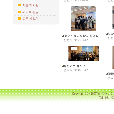
신현모 2022-08-26
신현모
자유 게시판
새가족 환영
교우 사업체
희망
2022.2.20 교회학교 졸업식
신현모
신현모 2022-03-12
성탄이브 행사 2
관리자 2020-01-12
201
관리자
Copyright ⓒ ~2007 by 광명
Tel : 031-4