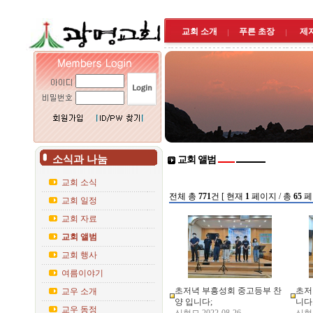
교회 소개
푸른 초장
제
소식과 나눔
교회 앨범
교회 소식
전체 총
771
건 [ 현재
1
페이지 / 총
65
페
교회 일정
교회 자료
교회 앨범
교회 행사
여름이야기
초저녁 부흥성회 중고등부 찬
초저
교우 소개
양 입니다;
니다
교우 동정