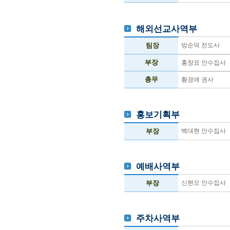
해외선교사역부
팀장
방순덕 전도사
부장
홍창표 안수집사
총무
황경애 권사
홍보기획부
부장
백대현 안수집사
예배사역부
부장
신현모 안수집사
주차사역부