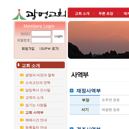
교회 소개
푸른 초장
제
교회 소개
광명의 비전과 철학
소속교단과 연혁
재정사역부
담임목사 인사말
교역자 소개
부장
조주연 장로
섬기는 사람들
서기
박광현 장로
교회 사역부
예배시간 안내
등록절차 안내