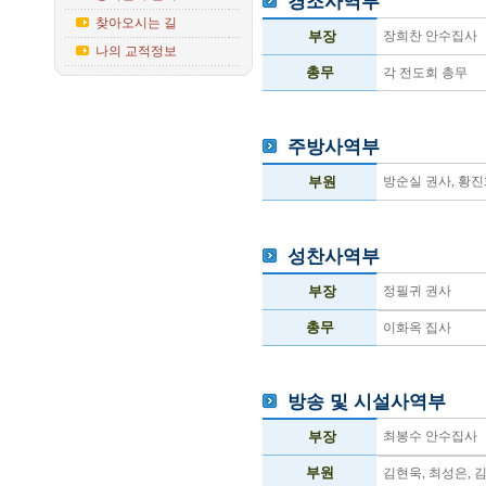
경조사역부
찾아오시는 길
부장
장희찬 안수집사
나의 교적정보
총무
각 전도회 총무
주방사역부
부원
방순실 권사, 황진
성찬사역부
부장
정필귀 권사
총무
이화옥 집사
방송 및 시설사역부
부장
최봉수 안수집사
부원
김현욱, 최성은, 