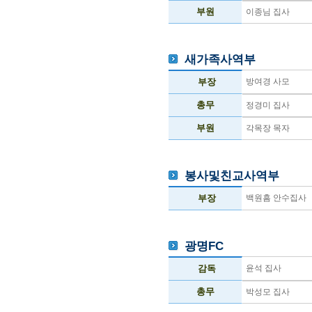
부원
이종님 집사
새가족사역부
부장
방여경 사모
총무
정경미 집사
부원
각목장 목자
봉사및친교사역부
부장
백원흠 안수집사
광명FC
감독
윤석 집사
총무
박성모 집사