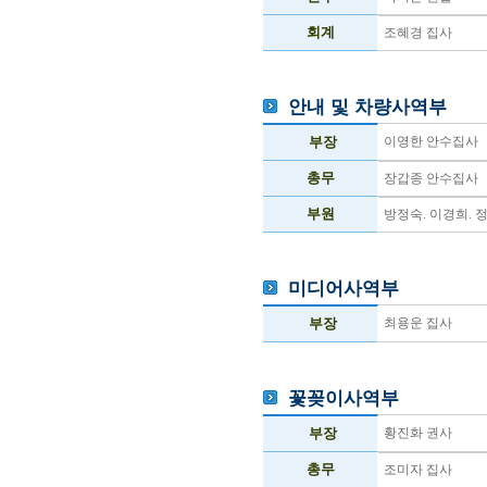
회계
조혜경 집사
안내 및 차량사역부
부장
이영한 안수집사
총무
장갑종 안수집사
부원
방정숙. 이경희. 
미디어사역부
부장
최용운 집사
꽃꽂이사역부
부장
황진화 권사
총무
조미자 집사