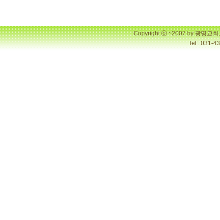
Copyright ⓒ ~2007 by 광명
Tel : 031-