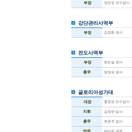
부장
정진성 안수집사
강단관리사역부
부장
김정화 권사
전도사역부
부장
방순실 권사
총무
방정숙 권사
글로리아성가대
대장
홍창표 안수집사
지휘
김정란 집사
총무
최문주 집사
반주
박지은 권찰