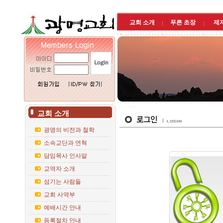
교회 소개
푸른 초장
제
교회 소개
광명의 비전과 철학
소속교단과 연혁
담임목사 인사말
교역자 소개
섬기는 사람들
교회 사역부
예배시간 안내
등록절차 안내