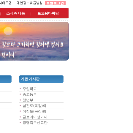
소식과 나눔
토요쉐마학당
기관 게시판
주일학교
중고등부
청년부
남전도(목장)회
여전도(목장)회
글로리아성가대
광명축구선교단