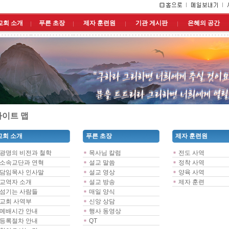
교회 소개
푸른 초장
제자 훈련원
기관 게시판
은혜의 공간
이트 맵
교회 소개
푸른 초장
제자 훈련원
광명의 비전과 철학
목사님 칼럼
전도 사역
소속교단과 연혁
설교 말씀
정착 사역
담임목사 인사말
설교 영상
양육 사역
교역자 소개
설교 방송
제자 훈련
섬기는 사람들
매일 양식
교회 사역부
신앙 상담
예배시간 안내
행사 동영상
등록절차 안내
QT