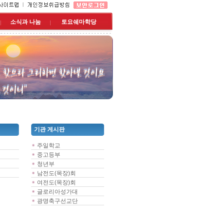
소식과 나눔
토요쉐마학당
기관 게시판
주일학교
중고등부
청년부
남전도(목장)회
여전도(목장)회
글로리아성가대
광명축구선교단