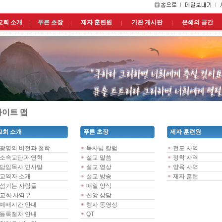
교회 소개
푸른 초장
제자 훈련원
기관 게시판
은혜의 공간
이트 맵
교회 소개
푸른 초장
제자 훈련원
광명의 비전과 철학
목사님 칼럼
전도 사역
소속교단과 연혁
설교 말씀
정착 사역
담임목사 인사말
설교 영상
양육 사역
교역자 소개
설교 방송
제자 훈련
섬기는 사람들
매일 양식
교회 사역부
신앙 상담
예배시간 안내
행사 동영상
등록절차 안내
QT