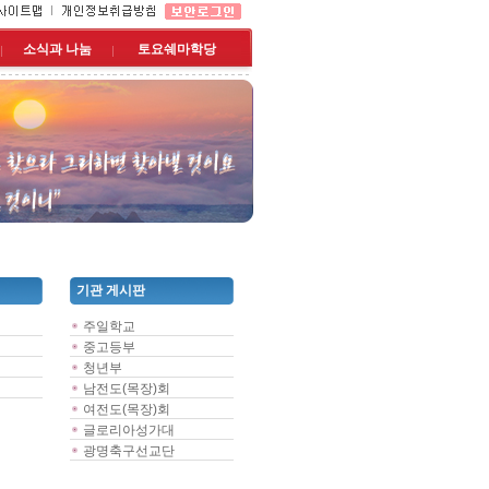
소식과 나눔
토요쉐마학당
기관 게시판
주일학교
중고등부
청년부
남전도(목장)회
여전도(목장)회
글로리아성가대
광명축구선교단