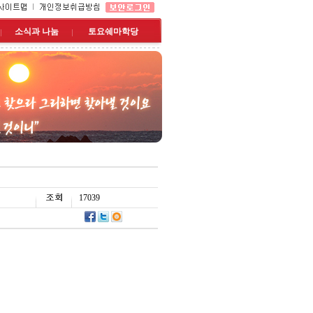
소식과 나눔
토요쉐마학당
17039