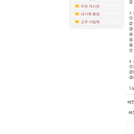
②
자유 게시판
3
새가족 환영
①
교우 사업체
②
③
④
⑤ 
⑥
⑦
4
①
②
③
5