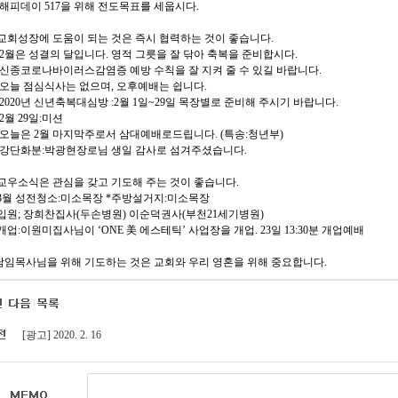
 해피데이 517을 위해 전도목표를 세웁시다.
. 교회성장에 도움이 되는 것은 즉시 협력하는 것이 좋습니다.
 2월은 성결의 달입니다. 영적 그릇을 잘 닦아 축복을 준비합시다.
 신종코로나바이러스감염증 예방 수칙을 잘 지켜 줄 수 있길 바랍니다.
 오늘 점심식사는 없으며, 오후예배는 쉽니다.
 2020년 신년축복대심방 :2월 1일~29일 목장별로 준비해 주시기 바랍니다.
2월 29일:미션
 오늘은 2월 마지막주로서 삼대예배로드립니다. (특송:청년부)
 강단화분:박광현장로님 생일 감사로 섬겨주셨습니다.
. 교우소식은 관심을 갖고 기도해 주는 것이 좋습니다.
3월 성전청소:미소목장 *주방설거지:미소목장
입원; 장희찬집사(두손병원) 이순덕권사(부천21세기병원)
개업:이원미집사님이 ‘ONE 美 에스테틱’ 사업장을 개업. 23일 13:30분 개업예배
.담임목사님을 위해 기도하는 것은 교회와 우리 영혼을 위해 중요합니다.
[광고] 2020. 2. 16