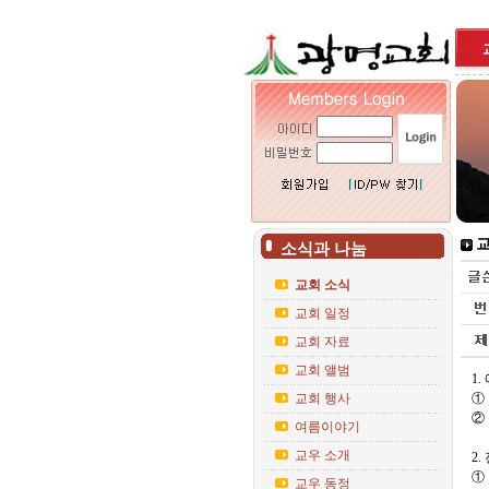
교
소식과 나눔
교회 소식
교회 일정
교회 자료
교회 앨범
1
교회 행사
①
②
여름이야기
교우 소개
2
①
교우 동정