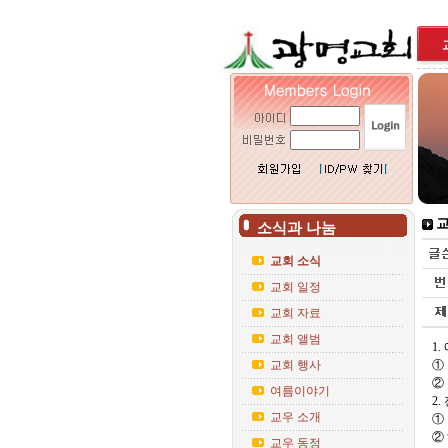
교
소식과 나눔
교회 소식
교회 일정
교회 자료
교회 앨범
1
교회 행사
①
②
여름이야기
2
교우 소개
①
②
교우 동정