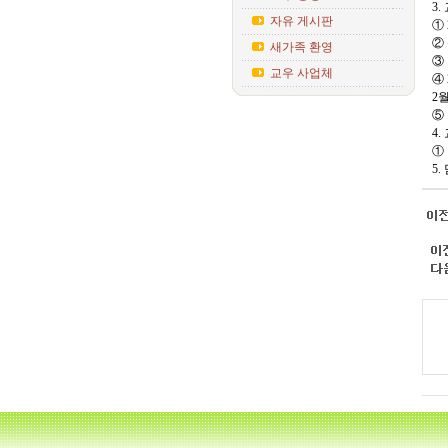
3
자유 게시판
①
②
새가족 환영
③
교우 사업체
④
2
⑤
4
①
5