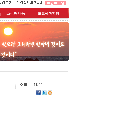
소식과 나눔
토요쉐마학당
11511