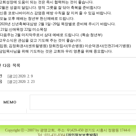
. 교회성장에 도움이 되는 것은 즉시 협력하는 것이 좋습니다.
 2월은 성결의 달입니다. 영적 그릇을 잘 닦아 축복을 준비합시다
 신종 코로나바이러스 감염증 예방 수칙을 잘 지켜 줄 수 있길 바랍니다.
 오늘 오후 예배는 청년부 헌신예배로 드립니다.
 2020년 신년축복대심방 :2월 1일~29일 목장별로 준비해 주시기 바랍니다.
월21일:신애목장 22일:미소목장
 다음주는 2월 마지막주로서 삼대 예배로 드립니다. (특송:청년부)
. 교우소식은 관심을 갖고 기도해 주는 것이 좋습니다.
 입원; 김정화권사(센트럴병원) 장희찬집사(두손병원) 이순덕권사(인천21세기병원)
. 담임목사님을 위해 기도하는 것은 교회와 우리 영혼을 위해 중요합니다.
[광고] 2020. 2. 9
[광고] 2020. 2. 23
Copyright ⓒ ~2007 by 광명교회, 주소: 우)429-450 경기도 시흥시 정왕동 1744-6
Tel : 031-431-8364
[개인정보보호방침]