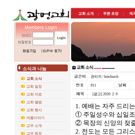
교회 소개
푸른 초장
제
교회 소식
소식과 나눔
관리자 / kmchurch
교회 소식
811
교회 일정
[광고] 2020. 2. 9
교회 자료
교회 앨범
1. 예배는 자주 드리
교회 행사
① 주일성수와 십일조
여름이야기
② 목장의 신앙의 젖줄
교우 소개
2. 전도는 모든 그리
교우 동정