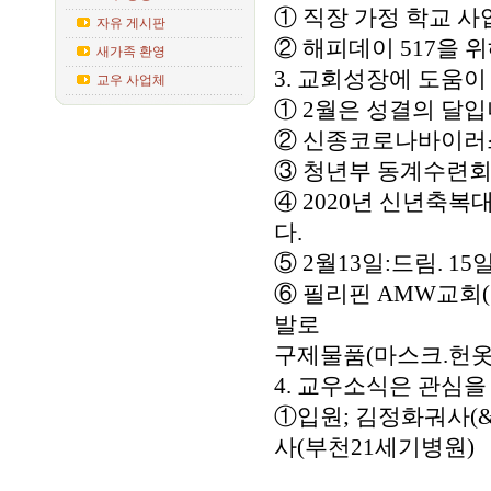
① 직장 가정 학교 사
자유 게시판
② 해피데이 517을 
새가족 환영
3. 교회성장에 도움이
교우 사업체
① 2월은 성결의 달입
② 신종코로나바이러스
③ 청년부 동계수련회: 
④ 2020년 신년축복
다.
⑤ 2월13일:드림. 15
⑥ 필리핀 AMW교회
발로
구제물품(마스크.헌옷
4. 교우소식은 관심을
①입원; 김정화궈사(&
사(부천21세기병원)