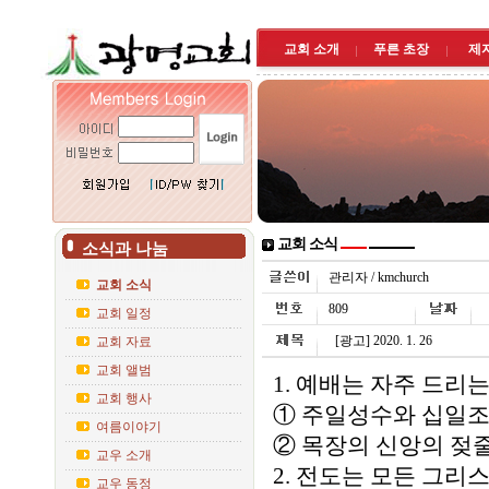
교회 소개
푸른 초장
제
교회 소식
소식과 나눔
관리자 / kmchurch
교회 소식
809
교회 일정
[광고] 2020. 1. 26
교회 자료
교회 앨범
1. 예배는 자주 드리
교회 행사
① 주일성수와 십일조
여름이야기
② 목장의 신앙의 젖줄
교우 소개
2. 전도는 모든 그리
교우 동정