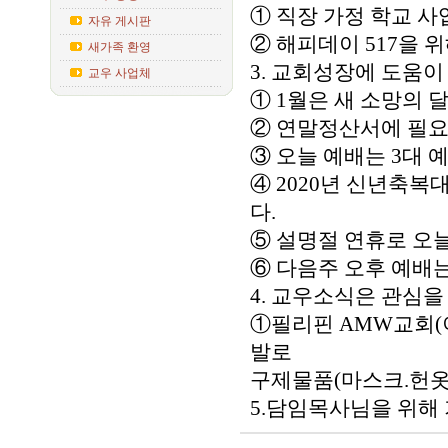
① 직장 가정 학교 사
자유 게시판
② 해피데이 517을 
새가족 환영
3. 교회성장에 도움이
교우 사업체
① 1월은 새 소망의
② 연말정산서에 필요
③ 오늘 예배는 3대 
④ 2020년 신년축복
다.
⑤ 설명절 연휴로 오늘
⑥ 다음주 오후 예배
4. 교우소식은 관심을
①필리핀 AMW교회(
발로
구제물품(마스크.헌옷
5.담임목사님을 위해