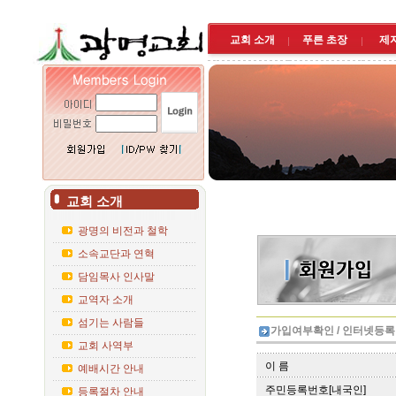
교회 소개
푸른 초장
제
교회 소개
광명의 비전과 철학
소속교단과 연혁
담임목사 인사말
교역자 소개
섬기는 사람들
가입여부확인 / 인터넷등록
교회 사역부
이 름
예배시간 안내
주민등록번호[내국인]
등록절차 안내