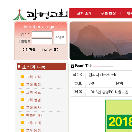
교회 소개
푸른 초장
제
Board Title
소식과 나눔
관리자 / kmchurch
교회 소식
379
교회 일정
2018년 광명FC 회원모집
교회 자료
교회 앨범
교회 행사
여름이야기
교우 소개
교우 동정