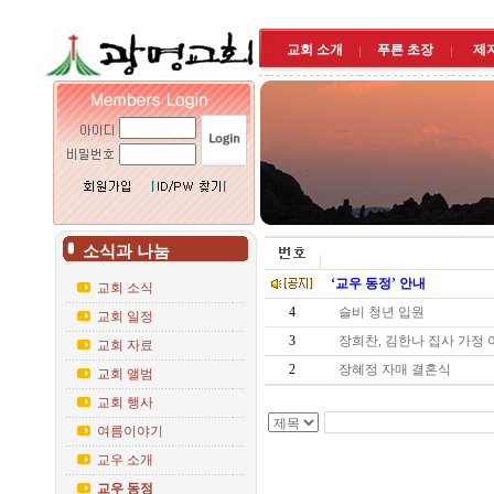
교회 소개
푸른 초장
제
소식과 나눔
‘교우 동정’ 안내
교회 소식
4
슬비 청년 입원
교회 일정
3
장희찬, 김한나 집사 가정
교회 자료
2
장혜정 자매 결혼식
교회 앨범
교회 행사
여름이야기
교우 소개
교우 동정