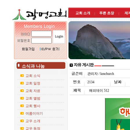
교회 소개
푸른 초장
제
자유 게시판
소식과 나눔
관리자 / kmchurch
교회 소식
2134
교회 일정
해피데이 512
교회 자료
교회 앨범
교회 행사
여름이야기
교우 소개
교우 동정