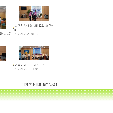
교구찬양대회 1월 12일 오후예
배
 1, 19)
관리자 2020-01-12
여름이야기 노라조 1조
관리자 2019-11-05
1
[2]
[3]
[4]
[5]
..
[65]
[다음]