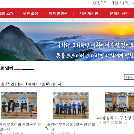
교회 소개
푸른 초장
제자 훈련원
기관 게시판
은혜의 공간
회 앨범
 총
771
건 [ 현재
1
페이지 / 총
65
페이지 ]
부흥성회 1교구 찬양 
신현모 2022-08-23
저녁 부흥성회 중고등부 찬
초저녁 부흥성회 3교구 찬양 입
 입니다;
니다.