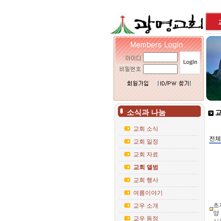
소식과 나눔
교
교회 소식
전체
교회 일정
교회 자료
교회 앨범
교회 행사
여름이야기
초
교우 소개
양
교우 동정