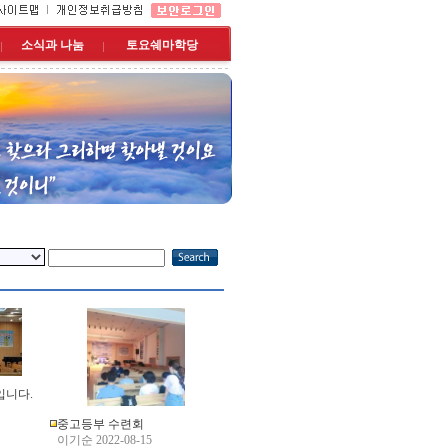
소식과 나눔
토요쉐마학당
입니다.
중고등부 수련회
이기순 2022-08-15