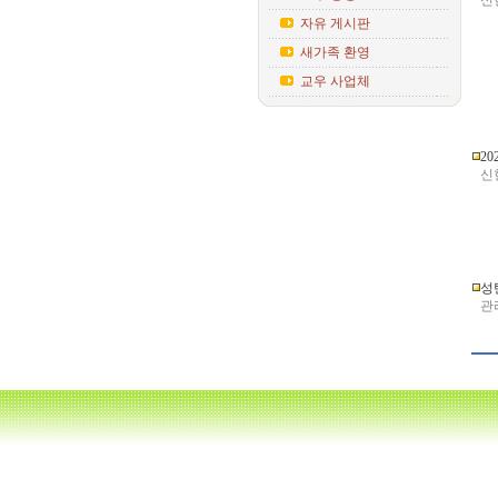
신현
자유 게시판
새가족 환영
교우 사업체
20
신현
성
관리