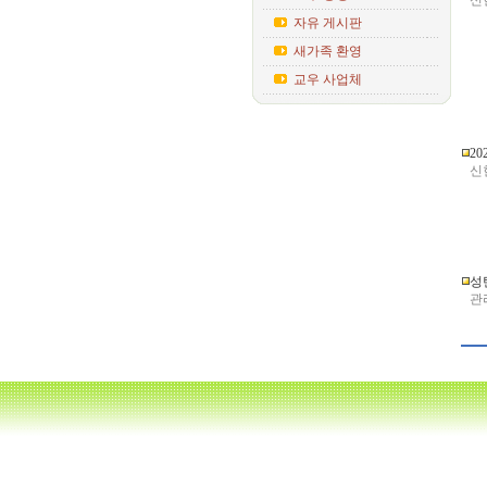
신현
자유 게시판
새가족 환영
교우 사업체
20
신현
성
관리