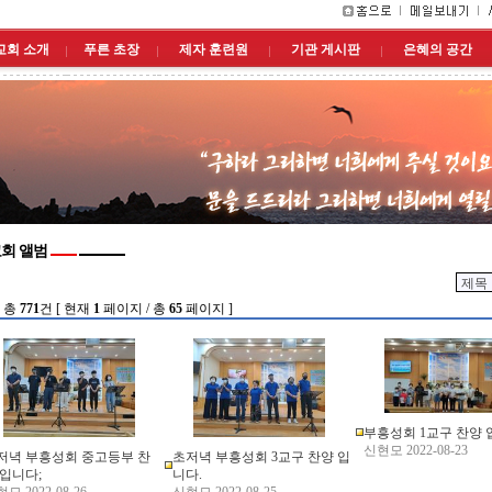
교회 소개
푸른 초장
제자 훈련원
기관 게시판
은혜의 공간
회 앨범
 총
771
건 [ 현재
1
페이지 / 총
65
페이지 ]
부흥성회 1교구 찬양 
신현모 2022-08-23
저녁 부흥성회 중고등부 찬
초저녁 부흥성회 3교구 찬양 입
 입니다;
니다.