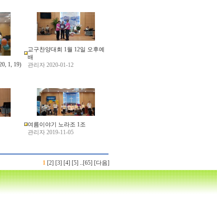
교구찬양대회 1월 12일 오후예
배
 1, 19)
관리자 2020-01-12
여름이야기 노라조 1조
관리자 2019-11-05
1
[2]
[3]
[4]
[5]
..
[65]
[다음]