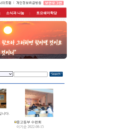
소식과 나눔
토요쉐마학당
입니다.
중고등부 수련회
이기순 2022-08-15