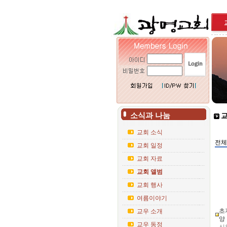
소식과 나눔
교
교회 소식
전체
교회 일정
교회 자료
교회 앨범
교회 행사
여름이야기
초
교우 소개
양
교우 동정