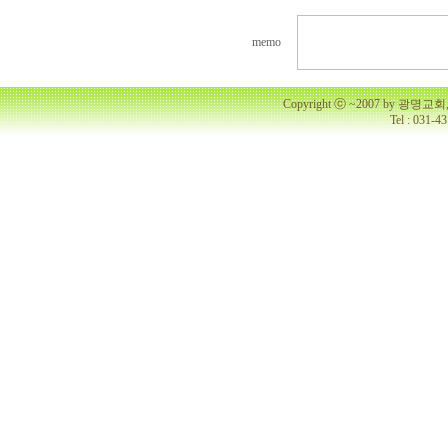
memo
Copyright ⓒ ~2007 by 광명
Tel : 031-4