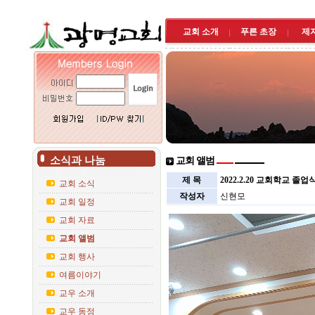
교회 소개
푸른 초장
제
소식과 나눔
교회 앨범
제 목
2022.2.20 교회학교 졸업
교회 소식
작성자
신현모
교회 일정
교회 자료
교회 앨범
교회 행사
여름이야기
교우 소개
교우 동정