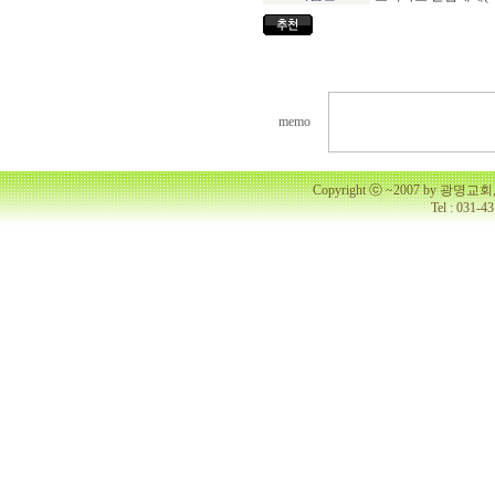
memo
Copyright ⓒ ~2007 by 광명
Tel : 031-4