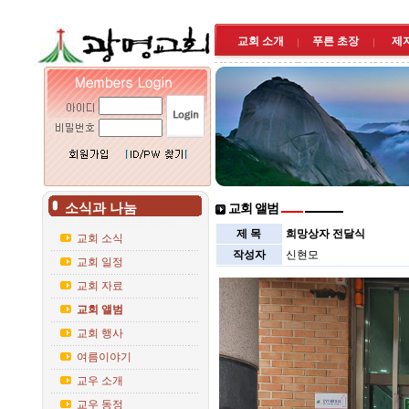
교회 소개
푸른 초장
제
소식과 나눔
교회 앨범
제 목
희망상자 전달식
교회 소식
작성자
신현모
교회 일정
교회 자료
교회 앨범
교회 행사
여름이야기
교우 소개
교우 동정