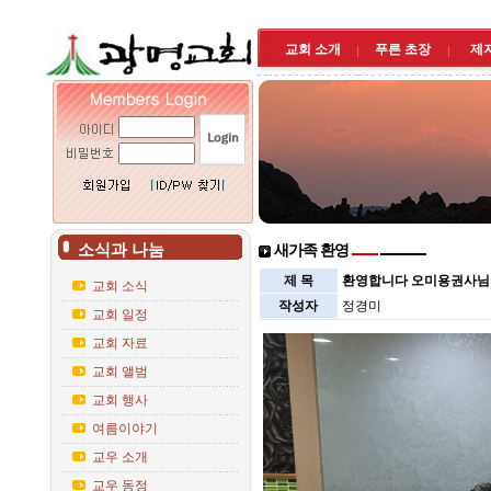
교회 소개
푸른 초장
제
소식과 나눔
새가족 환영
제 목
환영합니다 오미용권사님
교회 소식
작성자
정경미
교회 일정
교회 자료
교회 앨범
교회 행사
여름이야기
교우 소개
교우 동정