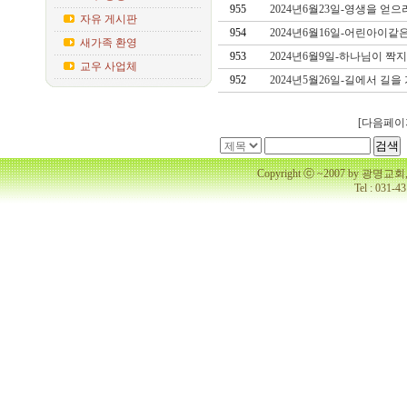
955
2024년6월23일-영생을 얻
자유 게시판
954
2024년6월16일-어린아이같
새가족 환영
953
2024년6월9일-하나님이 짝
교우 사업체
952
2024년5월26일-길에서 길
[다음페이
Copyright ⓒ ~2007 by 광명
Tel : 031-4