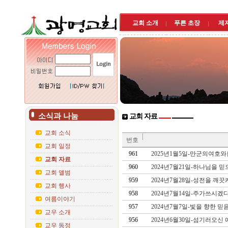
교회 소개
푸른 초장
제
소식과 나눔
교회 자료
교회 소식
번호
교회 일정
961
2025년1월5일-만군의여호
교회 자료
960
2024년7월21일-하나님을 
교회 앨범
959
2024년7월28일-성전을 깨
교회 행사
958
2024년7월14일-주가쓰시겠
여름이야기
957
2024년7월7일-빛을 향한 믿
교우 소개
956
2024년6월30일-섬기러오신
교우 동정