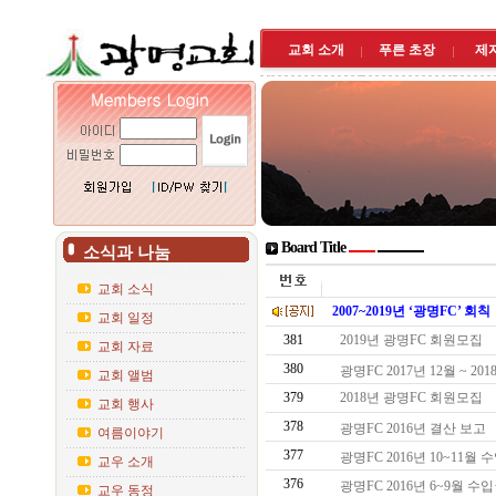
교회 소개
푸른 초장
제
Board Title
소식과 나눔
교회 소식
2007~2019년 ‘광명FC’ 회칙
교회 일정
381
2019년 광명FC 회원모집
교회 자료
380
광명FC 2017년 12월 ~ 2
교회 앨범
379
2018년 광명FC 회원모집
교회 행사
378
광명FC 2016년 결산 보고
여름이야기
377
광명FC 2016년 10~11
교우 소개
376
광명FC 2016년 6~9월 
교우 동정