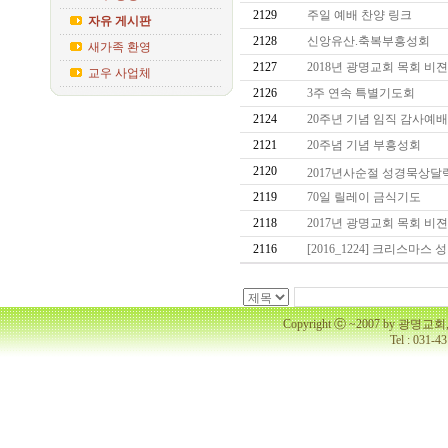
2129
주일 예배 찬양 링크
자유 게시판
2128
신앙유산.축복부흥성회
새가족 환영
2127
2018년 광명교회 목회 비
교우 사업체
2126
3주 연속 특별기도회
2124
20주년 기념 임직 감사예
2121
20주념 기념 부흥성회
2120
2017년사순절 성경묵상
2119
70일 릴레이 금식기도
2118
2017년 광명교회 목회 비
2116
[2016_1224] 크리스마스
Copyright ⓒ ~2007 by 광명
Tel : 031-4