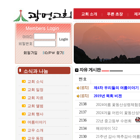
교회 소개
푸른 초장
제
자유 게시판
소식과 나눔
교회 소식
제4차 우리들의 여름이야기
교회 일정
2019년 목회 비젼
교회 자료
2138
2024여름 꽃동산성령체험캠
교회 앨범
2137
2024겨울 어린이 꽃동
교회 행사
2136
22년 중고등부 수련회
여름이야기
2134
해피데이 512
교우 소개
2130
21주년 감사.맥추감사.
교우 동정