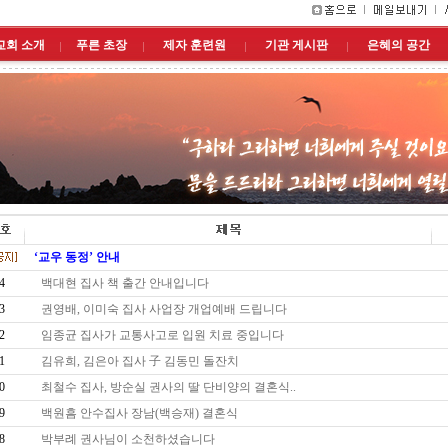
교회 소개
푸른 초장
제자 훈련원
기관 게시판
은혜의 공간
‘교우 동정’ 안내
4
백대현 집사 책 출간 안내입니다
3
권영배, 이미숙 집사 사업장 개업예배 드립니다
2
임종균 집사가 교통사고로 입원 치료 중입니다
1
김유희, 김은아 집사 子 김동민 돌잔치
0
최철수 집사, 방순실 권사의 딸 단비양의 결혼식..
9
백원흠 안수집사 장남(백승재) 결혼식
8
박부례 권사님이 소천하셨습니다