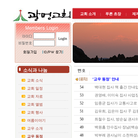
교회 소개
푸른 초장
제
소식과 나눔
‘교우 동정’ 안내
교회 소식
54
백대현 집사 책 출간 안
교회 일정
53
권영배, 이미숙 집사 사
교회 자료
52
임종균 집사가 교통사고로
교회 앨범
51
김유희, 김은아 집사 子 
교회 행사
50
최철수 집사, 방순실 권사의
여름이야기
49
백원흠 안수집사 장남(백
교우 소개
48
박부례 권사님이 소천하
교우 동정