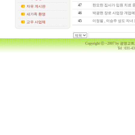
47
한요한 집사가 입원 치료
자유 게시판
46
박광현 장로 사업장 개업
새가족 환영
45
이정필 , 이승주 성도 자
교우 사업체
Copyright ⓒ ~2007 by 광명
Tel : 031-4