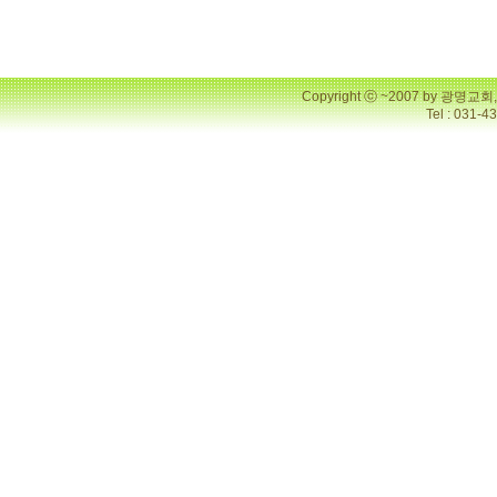
Copyright ⓒ ~2007 by 광명
Tel : 031-