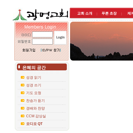
교회 소개
푸른 초장
제
은혜의 공간
성경 읽기
성경 쓰기
기도 요청
찬송가 듣기
경배와 찬양
CCM 감상실
오디오 QT