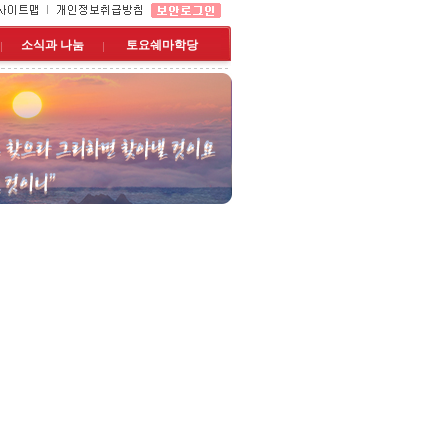
소식과 나눔
토요쉐마학당