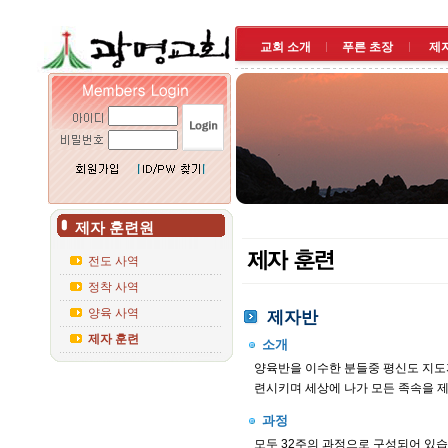
교회 소개
푸른 초장
제
제자 훈련원
전도 사역
정착 사역
양육 사역
제자반
제자 훈련
소개
양육반을 이수한 분들중 평신도 지도
련시키며 세상에 나가 모든 족속을 제
과정
모두 32주의 과정으로 구성되어 있습