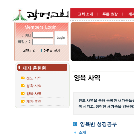
교회 소개
푸른 초장
제
제자 훈련원
전도 사역
정착 사역
양육 사역
전도 사역을 통해 등록한 새가족들을
제자 훈련
착 시키고, 정착된 새가족을 양육하
양육반 성경공부
소개