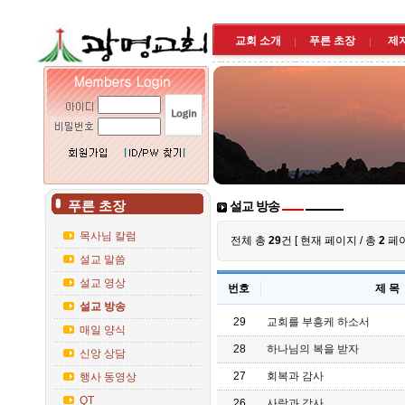
교회 소개
푸른 초장
제
푸른 초장
설교 방송
목사님 칼럼
전체 총
29
건 [ 현재
페이지 / 총
2
페이
설교 말씀
설교 영상
번호
제 목
설교 방송
29
교회를 부흥케 하소서
매일 양식
28
하나님의 복을 받자
신앙 상담
27
회복과 감사
행사 동영상
QT
26
사랑과 감사