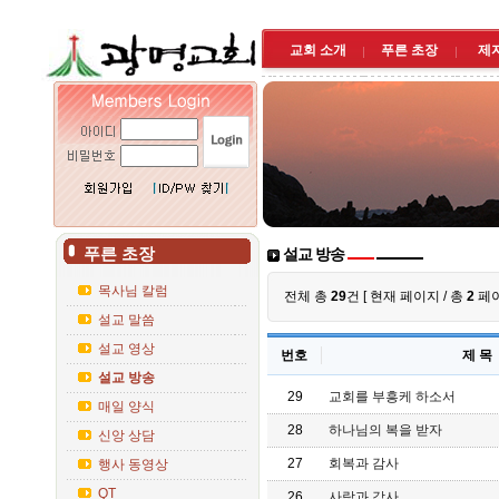
교회 소개
푸른 초장
제
푸른 초장
설교 방송
목사님 칼럼
전체 총
29
건 [ 현재
페이지 / 총
2
페이
설교 말씀
설교 영상
번호
제 목
설교 방송
29
교회를 부흥케 하소서
매일 양식
28
하나님의 복을 받자
신앙 상담
27
회복과 감사
행사 동영상
QT
26
사랑과 감사