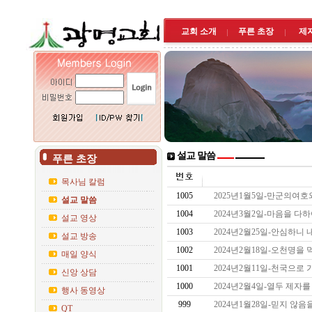
교회 소개
푸른 초장
제
설교 말씀
푸른 초장
목사님 칼럼
1005
2025년1월5일-만군의여
설교 말씀
1004
2024년3월2일-마음을 
설교 영상
1003
2024년2월25일-안심하
설교 방송
1002
2024년2월18일-오천명을
매일 양식
1001
2024년2월11일-천국으로
신앙 상담
1000
2024년2월4일-열두 제
행사 동영상
999
2024년1월28일-믿지 않
QT