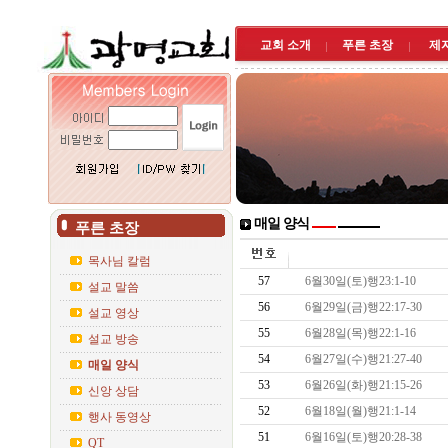
교회 소개
푸른 초장
제
매일 양식
푸른 초장
목사님 칼럼
57
6월30일(토)행23:1-10
설교 말씀
56
6월29일(금)행22:17-30
설교 영상
55
6월28일(목)행22:1-16
설교 방송
54
6월27일(수)행21:27-40
매일 양식
53
6월26일(화)행21:15-26
신앙 상담
52
6월18일(월)행21:1-14
행사 동영상
51
6월16일(토)행20:28-38
QT