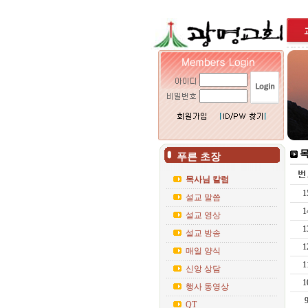
목
푸른 초장
목사님 칼럼
1
설교 말씀
1
설교 영상
1
설교 방송
1
매일 양식
1
신앙 상담
1
행사 동영상
QT