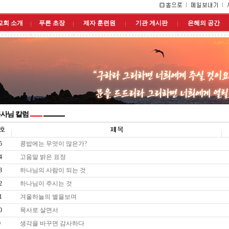
교회 소개
푸른 초장
제자 훈련원
기관 게시판
은혜의 공간
사님 칼럼
5
콩밥에는 무엇이 많은가?
4
고움말 밝은 표정
3
하나님의 사람이 되는 것
2
하나님이 주시는 것
1
겨울하늘의 별을보며
0
목사로 살면서
9
생각을 바꾸면 감사하다