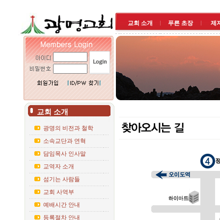
교회 소개
푸른 초장
제
교회 소개
광명의 비전과 철학
소속교단과 연혁
담임목사 인사말
교역자 소개
섬기는 사람들
교회 사역부
예배시간 안내
등록절차 안내