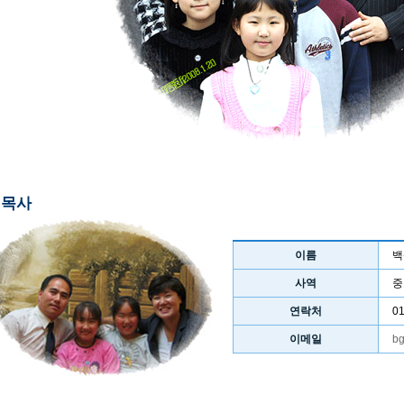
목사
이름
백
사역
중
연락처
0
이메일
bg