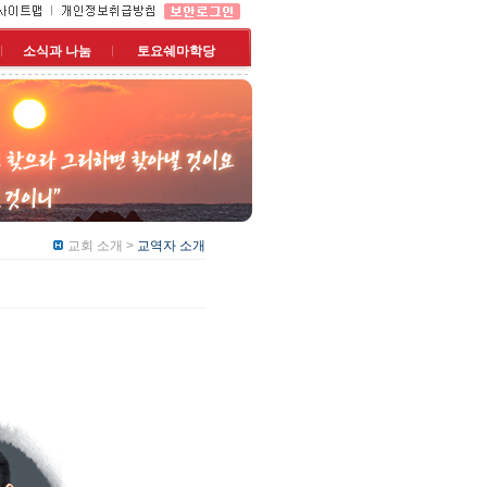
소식과 나눔
토요쉐마학당
교회 소개 >
교역자 소개