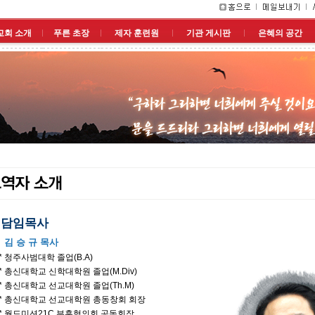
교회 소개
푸른 초장
제자 훈련원
기관 게시판
은혜의 공간
담임목사
김 승 규 목사
* 청주사범대학 졸업(B.A)
* 총신대학교 신학대학원 졸업(M.Div)
* 총신대학교 선교대학원 졸업(Th.M)
* 총신대학교 선교대학원 총동창회 회장
* 월드미션21C 부흥협의회 공동회장