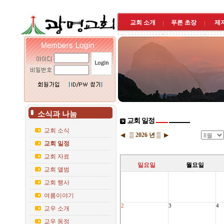
교회 소개
푸른 초장
제
소식과 나눔
교회 일정
교회 소식
◀
▒
2026 년
▒
▶
교회 일정
교회 자료
일요일
월요일
교회 앨범
교회 행사
여름이야기
2
3
4
교우 소개
교우 동정