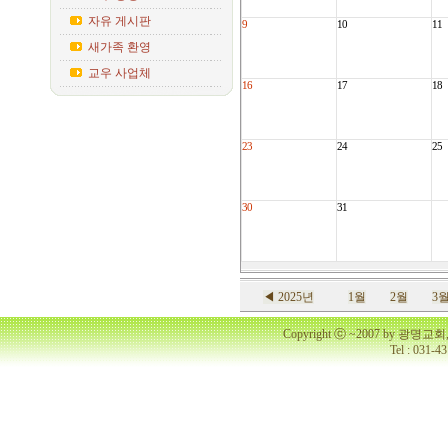
자유 게시판
9
10
11
새가족 환영
교우 사업체
16
17
18
23
24
25
30
31
◀ 2025년
1월
2월
3
Copyright ⓒ ~2007 by 광명
Tel : 031-4