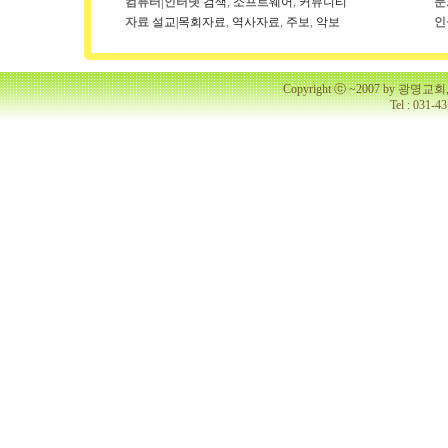
컴퓨터|인터넷
검색
,
소프트웨어
,
커뮤니티
문
자료
설교|목회자료
,
역사자료
,
주보
,
악보
인
Copyright ⓒ ~2007 by 광명
Tel : 031-4