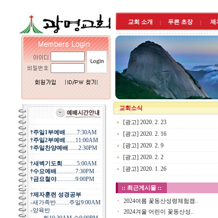
교회 소개
푸른 초장
제
교회소식
[광고] 2020. 2. 23
†주일1부예배
........7:30AM
[광고] 2020. 2. 16
†주일2부예배
.......11:00AM
[광고] 2020. 2. 9
†주일찬양예배
.......2:30PM
[광고] 2020. 2. 2
†새벽기도회
..........5:00AM
[광고] 2020. 1. 26
†수요예배
.............7:30PM
†금요철야
.............9:00PM
:: 최근게시물 ::
†제자훈련 성경공부
2024여름 꽃동산성령체험캠..
새가족반.........주일9:00AM
양육반
2024겨울 어린이 꽃동산성..