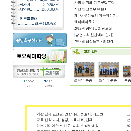
........ 화10:30AM,수9:00PM
사업을 위해 기도부탁드립..
제자반.............수10:30AM
22년 중고등부 수련회
사역반.............월10:30AM
제4차 우리들의 여름이야기..
†전도특공대
해피데이 512
.................. 화,목11:00AM
2019년 광명FC 회원모집
[남전도회 헌신예배 안내]..
2019년 남전도회 2월 월례..
교회 앨범
초저녁 부흥..
초저녁 부흥..
부흥
79
29301
기관|단체
교단별
,
연합기관
,
동호회
,
기도원
교
교육|신학
교사
,
성경
,
교육자료
,
단체
선
뉴스|미디어
뉴스|신문
,
방송
,
인터넷방송
생