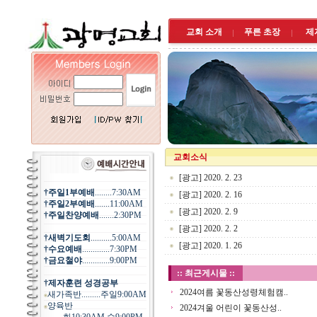
교회 소개
푸른 초장
제
교회소식
[광고] 2020. 2. 23
†주일1부예배
........7:30AM
[광고] 2020. 2. 16
†주일2부예배
.......11:00AM
[광고] 2020. 2. 9
†주일찬양예배
.......2:30PM
[광고] 2020. 2. 2
†새벽기도회
..........5:00AM
[광고] 2020. 1. 26
†수요예배
.............7:30PM
†금요철야
.............9:00PM
:: 최근게시물 ::
†제자훈련 성경공부
2024여름 꽃동산성령체험캠..
새가족반.........주일9:00AM
양육반
2024겨울 어린이 꽃동산성..