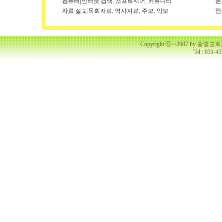
컴퓨터|인터넷
검색
,
소프트웨어
,
커뮤니티
문
자료
설교|목회자료
,
역사자료
,
주보
,
악보
인
Copyright ⓒ ~2007 by 광명
Tel : 031-4