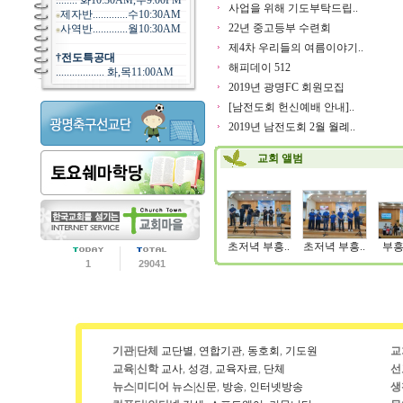
........ 화10:30AM,수9:00PM
사업을 위해 기도부탁드립..
제자반.............수10:30AM
22년 중고등부 수련회
사역반.............월10:30AM
제4차 우리들의 여름이야기..
†전도특공대
해피데이 512
.................. 화,목11:00AM
2019년 광명FC 회원모집
[남전도회 헌신예배 안내]..
2019년 남전도회 2월 월례..
교회 앨범
초저녁 부흥..
초저녁 부흥..
부흥
1
29041
기관|단체
교단별
,
연합기관
,
동호회
,
기도원
교
교육|신학
교사
,
성경
,
교육자료
,
단체
선
뉴스|미디어
뉴스|신문
,
방송
,
인터넷방송
생